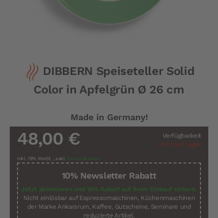
Zum
DIBBERN Speiseteller Solid
Anfang
der
Color in Apfelgrün Ø 26 cm
Bildergalerie
springen
Made in Germany!
48,00 €
Verfügbarkeit
Nicht auf Lager
Inkl. 19% MwSt.
,
exkl.
Versandkosten
10% Newsletter Rabatt
Jetzt abonnieren und 10% Rabatt auf Ihren Einkauf sichern.
Nicht einlösbar auf Espressomaschinen, Küchenmaschinen
der Marke Ankarsrum, Kaffee, Gutscheine, Seminare und
reduzierte Artikel.