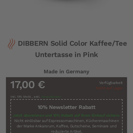
Zum
DIBBERN Solid Color Kaffee/Tee
Anfang
der
Untertasse in Pink
Bildergalerie
springen
Made in Germany
17,00 €
Verfügbarkeit
Nicht auf Lager
Inkl. 19% MwSt.
,
exkl.
Versandkosten
10% Newsletter Rabatt
Jetzt abonnieren und 10% Rabatt auf Ihren Einkauf sichern.
Nicht einlösbar auf Espressomaschinen, Küchenmaschinen
der Marke Ankarsrum, Kaffee, Gutscheine, Seminare und
reduzierte Artikel.