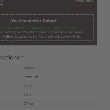
€
Verfügbarkeit
Nicht auf Lager
rsandkosten
10% Newsletter Rabatt
bonnieren und 10% Rabatt auf Ihren Einkauf sichern.
sbar auf Espressomaschinen, Küchenmaschinen der Marke
, Kaffee, Gutscheine, Seminare und reduzierte Artikel.
mationen
Dibbern
Porzellan
Salbei
9,5 cm
5,7 cm