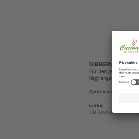
DIBBERN Solid Colo
Für den gemütlichen 
liegt angenehm in de
Spülmaschinen- und 
Links:
Die Manufaktur Dibb