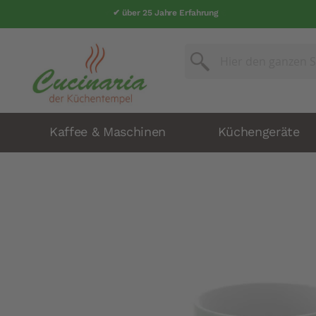
✔ über 25 Jahre Erfahrung
Suche
Suche
Kaffee & Maschinen
Küchengeräte
Zum
Ende
der
Bildergalerie
springen