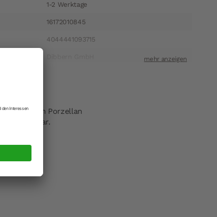
1-2 Werktage
16172010845
4044441093715
Dibbern GmbH
ift
Heinrich-Hertz-Straße 1 22941 Bargteheide
t
info@dibbern.de
 aus Dibbern Porzellan
he verwendbar.