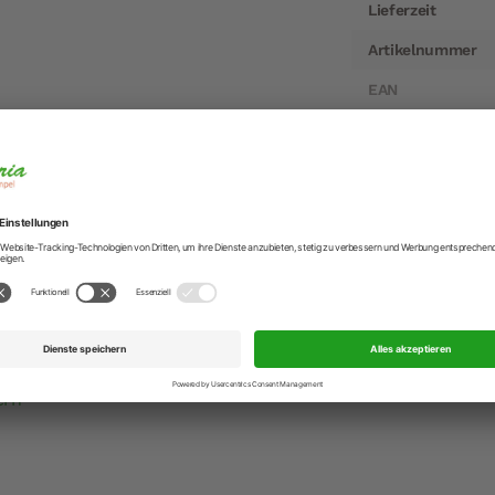
Lieferzeit
Artikelnummer
EAN
Hersteller
Hersteller-Anschr
Hersteller-Kontak
r Kaffee/Tee Obertasse in Salbei 250 ml
Kaffee oder Tee zwischendurch: Die Solid Color Kaffeetasse
r Hand und ist sowohl für das Büro als auch die eigene Küc
mikrowellenfest.
ern