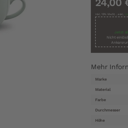
24,00 
Inkl. 19% MwSt.
,
exkl.
Ve
Jetzt a
Nicht einlö
Ankarsrum
Mehr Infor
Mehr
Marke
Informationen
Material
Farbe
Durchmesser
Höhe