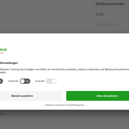
Artikelnummer
EAN
Hersteller
Hersteller-Anschr
Hersteller-Kontak
r Espresso Untertasse Classico in Türkis
Espresso zwischendurch: Die Solid Color Espressotasse aus
r Hand und ist sowohl für das Büro als auch die eigene Küc
mikrowellenfest.
rtasse, vergessen Sie nicht die Obertasse mitzubestellen.
ern