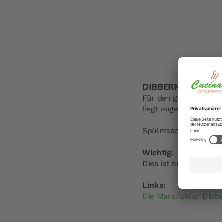
DIBBERN Solid Colo
Für den gemütlichen 
liegt angenehm in de
Spülmaschinen- und 
Wichtig:
Dies ist nur die Unte
Links:
Die Manufaktur Dibb