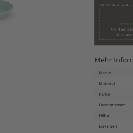
Inkl. 19% MwSt.
,
exkl.
Ve
Jetzt a
Nicht einlö
Ankarsrum
Mehr Infor
Mehr
Marke
Informationen
Material
Farbe
Durchmesser
Höhe
Lieferzeit