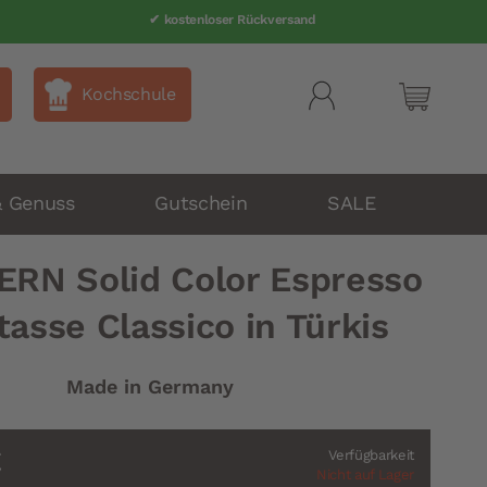
✔ kostenloser Rückversand
Kochschule
Mein Wa
& Genuss
Gutschein
SALE
ERN Solid Color Espresso
tasse Classico in Türkis
Made in Germany
€
Verfügbarkeit
Nicht auf Lager