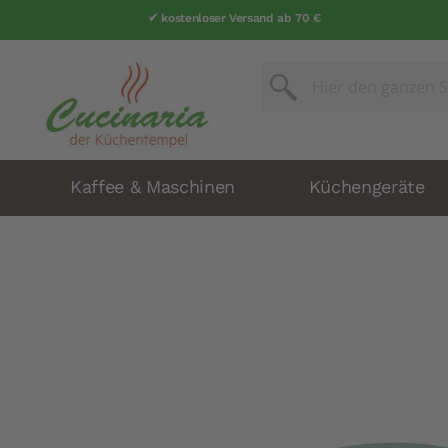
✔ kostenloser Versand ab 70 €
Suche
Suche
Kaffee & Maschinen
Küchengeräte
Zum
Ende
der
Bildergalerie
springen