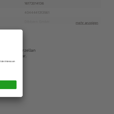
16172014136
4044441313561
Dibbern GmbH
ift
Heinrich-Hertz-Straße 1 22941 Bargteheide
t
info@dibbern.de
 Dibbern Porzellan
he verwendbar.