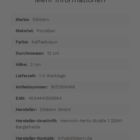
Mehr
Dibbern
Informationen
Porzellan
Kaffeebraun
12 cm
2 cm
1-2 Werktage
16172014148
4044441309564
Dibbern GmbH
Heinrich-Hertz-Straße 1 22941
Bargteheide
info@dibbern.de