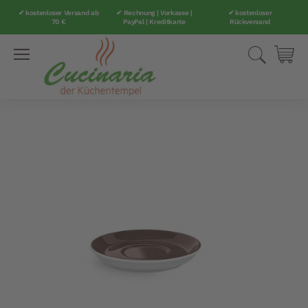
✔ kostenloser Versand ab
✔ Rechnung | Vorkasse |
✔ kostenloser
70 €
PayPal | Kreditkarte
Rückversand
Direkt
Suche
Mei
zum
Inhalt
Zum
Ende
der
Bildergalerie
springen