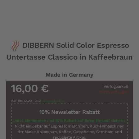
Zum
DIBBERN Solid Color Espresso
Anfang
der
Untertasse Classico in Kaffeebraun
Bildergalerie
springen
Made in Germany
16,00 €
Verfügbarkeit
Nicht auf Lager
Inkl. 19% MwSt.
,
exkl.
Versandkosten
10% Newsletter Rabatt
Jetzt abonnieren und 10% Rabatt auf Ihren Einkauf sichern.
Nicht einlösbar auf Espressomaschinen, Küchenmaschinen
der Marke Ankarsrum, Kaffee, Gutscheine, Seminare und
reduzierte Artikel.