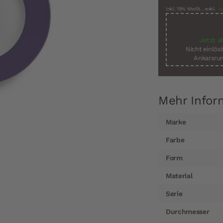
Inkl. 19% MwSt.
,
exkl.
Ve
Jetzt a
Nicht einlö
Ankarsrum
Mehr Infor
Mehr
Marke
Informationen
Farbe
Form
Material
Serie
Durchmesser