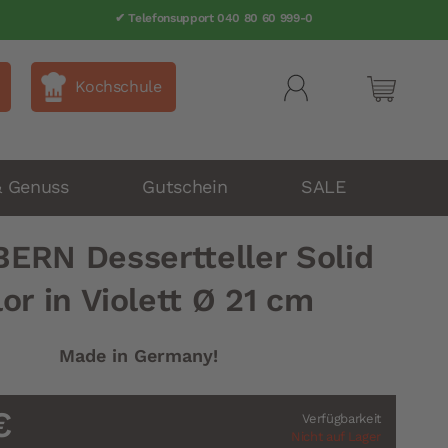
✔ Telefonsupport 040 80 60 999-0
Kochschule
Mein Wa
& Genuss
Gutschein
SALE
BERN Dessertteller Solid
or in Violett Ø 21 cm
Made in Germany!
€
Verfügbarkeit
Nicht auf Lager