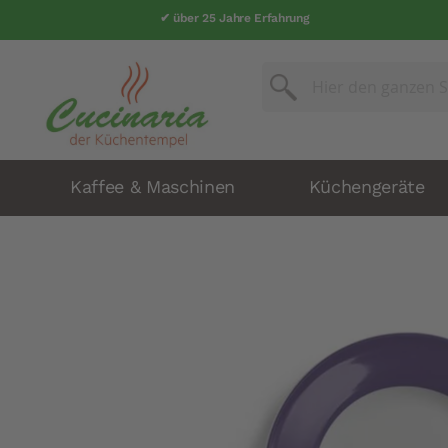
✔ über 25 Jahre Erfahrung
Suche
Suche
Kaffee & Maschinen
Küchengeräte
Zum
Ende
der
Bildergalerie
springen