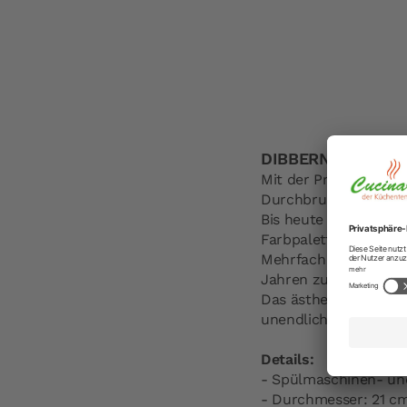
DIBBERN Desserttel
Mit der Produktion d
Durchbruch.
Bis heute ist Dibber
Farbpalette – bekann
Mehrfach prämiert zä
Jahren zu den Design
Das ästhetisch-funkti
unendliche Kombinatio
Details:
- Spülmaschinen- un
- Durchmesser: 21 c