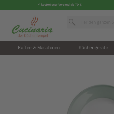
✔ kostenloser Versand ab 70 €
Suche
Suche
Kaffee & Maschinen
Küchengeräte
Zum
Ende
der
Bildergalerie
springen