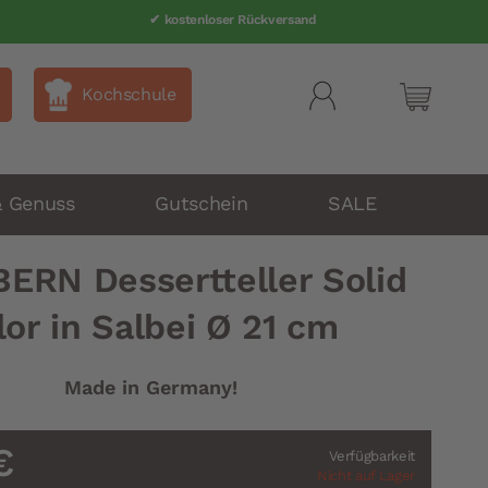
✔ kostenloser Rückversand
Kochschule
Mein Wa
& Genuss
Gutschein
SALE
BERN Dessertteller Solid
lor in Salbei Ø 21 cm
Made in Germany!
€
Verfügbarkeit
Nicht auf Lager