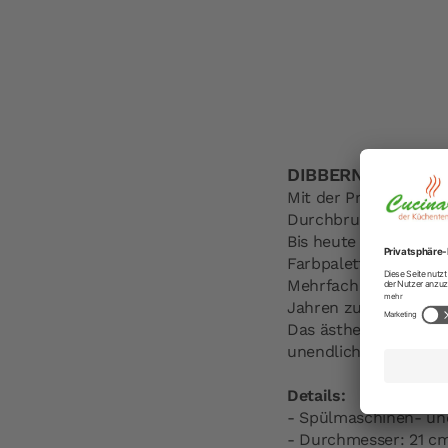
DIBBERN Desserttel
Mit der Produktion d
Durchbruch.
Bis heute ist Dibber
Farbpalette – bekann
Mehrfach prämiert zä
Jahren zu den Design
Das ästhetisch-funkti
unendliche Kombinatio
Details:
- Spülmaschinen- un
- Durchmesser: 21 c