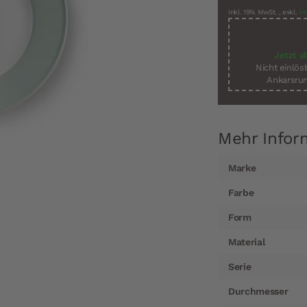
Inkl. 19% MwSt.
,
exkl.
Ve
Jetzt a
Nicht einlö
Ankarsrum
Mehr Infor
Mehr
Marke
Informationen
Farbe
Form
Material
Serie
Durchmesser