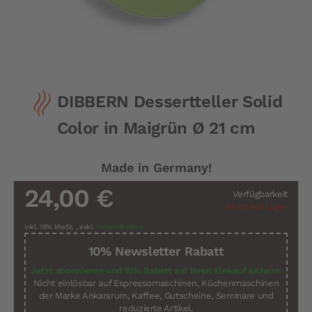
Zum
DIBBERN Dessertteller Solid
Anfang
der
Color in Maigrün Ø 21 cm
Bildergalerie
springen
Made in Germany!
24,00 €
Verfügbarkeit
Nicht auf Lager
Inkl. 19% MwSt.
,
exkl.
Versandkosten
10% Newsletter Rabatt
Jetzt abonnieren und 10% Rabatt auf Ihren Einkauf sichern.
Nicht einlösbar auf Espressomaschinen, Küchenmaschinen
der Marke Ankarsrum, Kaffee, Gutscheine, Seminare und
reduzierte Artikel.