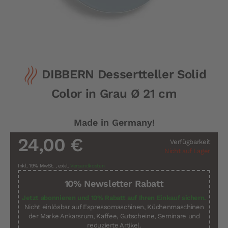
Zum
DIBBERN Dessertteller Solid
Anfang
der
Color in Grau Ø 21 cm
Bildergalerie
springen
Made in Germany!
24,00 €
Verfügbarkeit
Nicht auf Lager
Inkl. 19% MwSt.
,
exkl.
Versandkosten
10% Newsletter Rabatt
Jetzt abonnieren und 10% Rabatt auf Ihren Einkauf sichern.
Nicht einlösbar auf Espressomaschinen, Küchenmaschinen
der Marke Ankarsrum, Kaffee, Gutscheine, Seminare und
reduzierte Artikel.