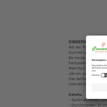
DIBBERN Dessertte
Mit der Produktion d
Durchbruch.
Bis heute ist Dibber
Farbpalette – bekann
Mehrfach prämiert zä
Jahren zu den Design
Das ästhetisch-funkti
unendliche Kombinatio
Details:
- Spülmaschinen- un
- Durchmesser: 21 c