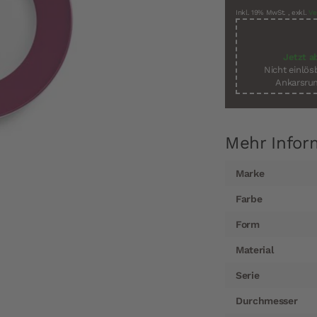
Inkl. 19% MwSt.
,
exkl.
Ve
Jetzt a
Nicht einlö
Ankarsrum
Mehr Infor
Mehr
Marke
Informationen
Farbe
Form
Material
Serie
Durchmesser