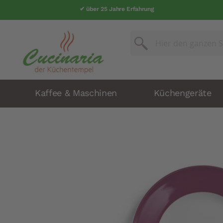
✔ über 25 Jahre Erfahrung
Suche
Suche
Kaffee & Maschinen
Küchengeräte
Zum
Ende
der
Bildergalerie
springen