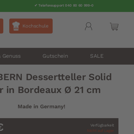
✔ Telefonsupport 040 80 60 999-0
Kochschule
Mein Wa
& Genuss
Gutschein
SALE
BERN Dessertteller Solid
r in Bordeaux Ø 21 cm
Made in Germany!
€
Verfügbarkeit
Nicht auf Lager