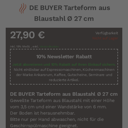
Zum
DE BUYER Tarteform aus
Anfang
der
Blaustahl Ø 27 cm
Bildergalerie
springen
27,90 €
Verfügbarkeit
Nicht auf Lager
Inkl. 19% MwSt.
,
exkl.
Versandkosten
10% Newsletter Rabatt
Jetzt abonnieren und 10% Rabatt auf Ihren Einkauf sichern.
Nicht einlösbar auf Espressomaschinen, Küchenmaschinen
der Marke Ankarsrum, Kaffee, Gutscheine, Seminare und
reduzierte Artikel.
DE BUYER Tarteform aus Blaustahl Ø 27 cm
Gewellte Tarteform aus Blaustahl mit einer Höhe
vom 3,5 cm und einer Wandstärke von 6 mm.
Der Boden ist herausnehmbar.
Bitte nur per Hand abwaschen, nicht für die
Geschirrspülmaschine geeignet.