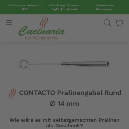
✔ kostenloser Versand ab
✔ Rechnung | Vorkasse |
✔ kostenloser
70 €
PayPal | Kreditkarte
Rückversand
Direkt
Suche
Mei
zum
Inhalt
Zum
Ende
der
Bildergalerie
springen
Zum
CONTACTO Pralinengabel Rund
Anfang
der
∅ 14 mm
Bildergalerie
springen
Wie wäre es mit selbstgemachten Pralinen
als Geschenk?