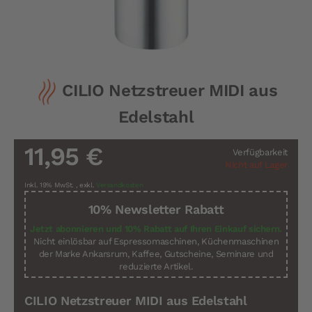
Zum
CILIO Netzstreuer MIDI aus
Anfang
der
Edelstahl
Bildergalerie
springen
11,95 €
Verfügbarkeit
Nicht auf Lager
Inkl. 19% MwSt.
,
exkl.
Versandkosten
10% Newsletter Rabatt
Jetzt abonnieren und 10% Rabatt auf Ihren Einkauf sichern.
Nicht einlösbar auf Espressomaschinen, Küchenmaschinen
der Marke Ankarsrum, Kaffee, Gutscheine, Seminare und
reduzierte Artikel.
CILIO Netzstreuer MIDI aus Edelstahl