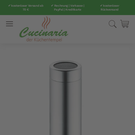
✔ kostenloser Versand ab
✔ Rechnung | Vorkasse |
✔ kostenloser
70 €
PayPal | Kreditkarte
Rückversand
Direkt
Suche
Mei
zum
Inhalt
Zum
Ende
der
Bildergalerie
springen