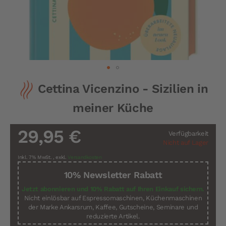
Zum
Cettina Vicenzino - Sizilien in
Anfang
der
meiner Küche
Bildergalerie
springen
29,95 €
Verfügbarkeit
Nicht auf Lager
Inkl. 7% MwSt.
,
exkl.
Versandkosten
10% Newsletter Rabatt
Jetzt abonnieren und 10% Rabatt auf Ihren Einkauf sichern.
Nicht einlösbar auf Espressomaschinen, Küchenmaschinen
der Marke Ankarsrum, Kaffee, Gutscheine, Seminare und
reduzierte Artikel.