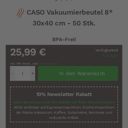
Zum
CASO Vakuumierbeutel 8*
Anfang
der
30x40 cm - 50 Stk.
Bildergalerie
springen
BPA-Frei!
25,99 €
Verfügbarkeit
Auf Lager
Inkl. 19% MwSt.
,
exkl.
Versandkosten
In den Warenkorb
10% Newsletter Rabatt
Jetzt abonnieren und 10% Rabatt auf Ihren Einkauf sichern.
Nicht einlösbar auf Espressomaschinen, Küchenmaschinen
der Marke Ankarsrum, Kaffee, Gutscheine, Seminare und
reduzierte Artikel.