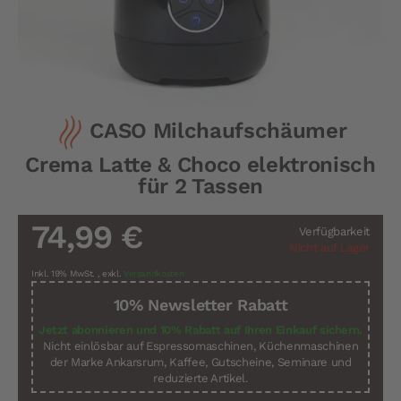
Zum
CASO Milchaufschäumer
Anfang
der
Crema Latte & Choco elektronisch
Bildergalerie
springen
für 2 Tassen
74,99 €
Verfügbarkeit
Nicht auf Lager
Inkl. 19% MwSt.
,
exkl.
Versandkosten
10% Newsletter Rabatt
Jetzt abonnieren und 10% Rabatt auf Ihren Einkauf sichern.
Nicht einlösbar auf Espressomaschinen, Küchenmaschinen
der Marke Ankarsrum, Kaffee, Gutscheine, Seminare und
reduzierte Artikel.