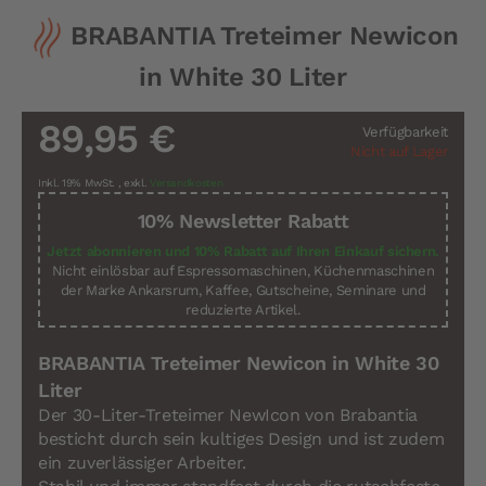
Zum
BRABANTIA Treteimer Newicon
Anfang
der
in White 30 Liter
Bildergalerie
springen
89,95 €
Verfügbarkeit
Nicht auf Lager
Inkl. 19% MwSt.
,
exkl.
Versandkosten
10% Newsletter Rabatt
Jetzt abonnieren und 10% Rabatt auf Ihren Einkauf sichern.
Nicht einlösbar auf Espressomaschinen, Küchenmaschinen
der Marke Ankarsrum, Kaffee, Gutscheine, Seminare und
reduzierte Artikel.
BRABANTIA Treteimer Newicon in White 30
Liter
Der 30-Liter-Treteimer NewIcon von Brabantia
besticht durch sein kultiges Design und ist zudem
ein zuverlässiger Arbeiter.