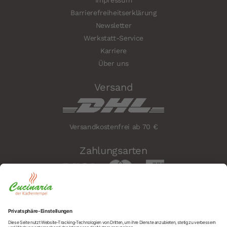
Impressum
Barrierefreiheitserklärung
Newsletter
Werkstatt-Service
Karriere
Über uns
Versand
Versandkostenfrei ab 70 €
Zahlungsarten