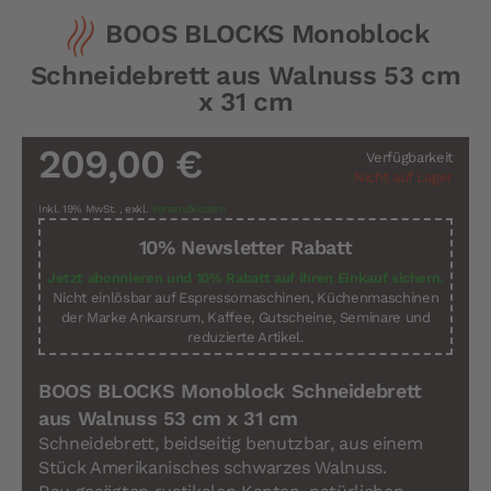
Zum
BOOS BLOCKS Monoblock
Anfang
der
Schneidebrett aus Walnuss 53 cm
Bildergalerie
springen
x 31 cm
209,00 €
Verfügbarkeit
Nicht auf Lager
Inkl. 19% MwSt.
,
exkl.
Versandkosten
10% Newsletter Rabatt
Jetzt abonnieren und 10% Rabatt auf Ihren Einkauf sichern.
Nicht einlösbar auf Espressomaschinen, Küchenmaschinen
der Marke Ankarsrum, Kaffee, Gutscheine, Seminare und
reduzierte Artikel.
BOOS BLOCKS Monoblock Schneidebrett
aus Walnuss 53 cm x 31 cm
Schneidebrett, beidseitig benutzbar, aus einem
Stück Amerikanisches schwarzes Walnuss.