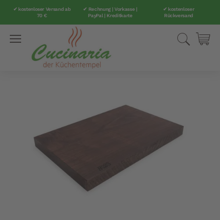
✔ kostenloser Versand ab
✔ Rechnung | Vorkasse |
✔ kostenloser
70 €
PayPal | Kreditkarte
Rückversand
Direkt
Suche
Mei
zum
Inhalt
Zum
Ende
der
Bildergalerie
springen