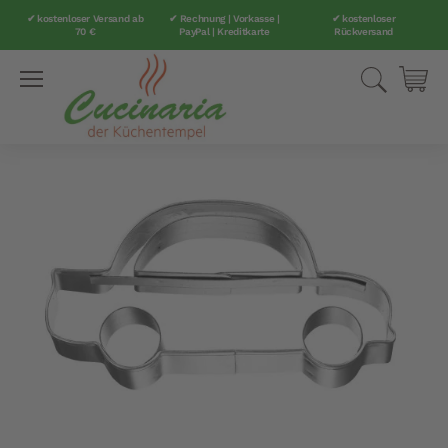
✔ kostenloser Versand ab
✔ Rechnung | Vorkasse |
✔ kostenloser
70 €
PayPal | Kreditkarte
Rückversand
Direkt
Suche
Mei
zum
Inhalt
Zum
Ende
der
Bildergalerie
springen