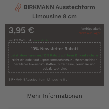
Zum
BIRKMANN Ausstechform
Anfang
der
Limousine 8 cm
Bildergalerie
springen
3,95 €
Verfügbarkeit
Nicht auf Lager
Inkl. 19% MwSt.
,
exkl.
Versandkosten
10% Newsletter Rabatt
Jetzt abonnieren und 10% Rabatt auf Ihren Einkauf sichern.
Nicht einlösbar auf Espressomaschinen, Küchenmaschinen
der Marke Ankarsrum, Kaffee, Gutscheine, Seminare und
reduzierte Artikel.
BIRKMANN Ausstechform Limousine 8 cm
Mehr Informationen
Mehr