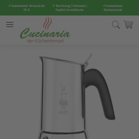
✔ kostenloser Versand ab
✔ Rechnung | Vorkasse |
✔ kostenloser
70 €
PayPal | Kreditkarte
Rückversand
Direkt
Suche
Mei
zum
Inhalt
Zum
Ende
der
Bildergalerie
springen