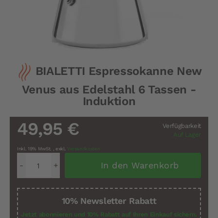
Zum
BIALETTI Espressokanne New
Anfang
der
Venus aus Edelstahl 6 Tassen -
Bildergalerie
springen
Induktion
49,95 €
Verfügbarkeit
Auf Lager
Inkl. 19% MwSt.
,
exkl.
Versandkosten
In den Warenkorb
10% Newsletter Rabatt
Jetzt abonnieren und 10% Rabatt auf Ihren Einkauf sichern.