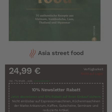
Zum
Asia street food
Anfang
der
Bildergalerie
springen
24,99 €
Verfügbarkeit
Nicht auf Lager
Inkl. 7% MwSt.
,
exkl.
Versandkosten
10% Newsletter Rabatt
Jetzt abonnieren und 10% Rabatt auf Ihren Einkauf sichern.
Nicht einlösbar auf Espressomaschinen, Küchenmaschinen
der Marke Ankarsrum, Kaffee, Gutscheine, Seminare und
reduzierte Artikel.