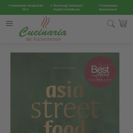
✔ kostenloser Versand ab
✔ Rechnung | Vorkasse |
✔ kostenloser
70 €
PayPal | Kreditkarte
Rückversand
Direkt
Suche
Mei
zum
Inhalt
Zum
Ende
der
Bildergalerie
springen