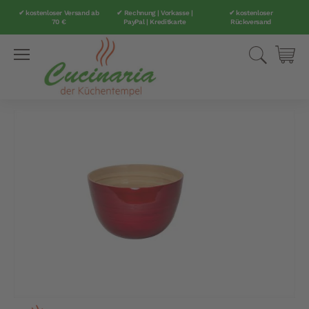
✔ kostenloser Versand ab
✔ Rechnung | Vorkasse |
✔ kostenloser
70 €
PayPal | Kreditkarte
Rückversand
Direkt
Suche
Mei
zum
Inhalt
Zum
Ende
der
Bildergalerie
springen
Zum