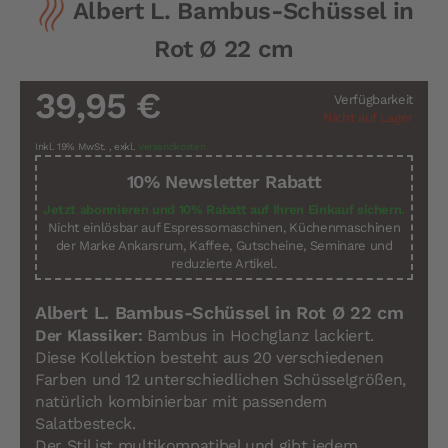
Albert L. Bambus-Schüssel in
Anfang
der
Rot Ø 22 cm
Bildergalerie
springen
39,95 €
Verfügbarkeit
Nicht auf Lager
Inkl. 19% MwSt.
,
exkl.
Versandkosten
10% Newsletter Rabatt
Jetzt abonnieren und 10% Rabatt auf Ihren Einkauf sichern.
Nicht einlösbar auf Espressomaschinen, Küchenmaschinen
der Marke Ankarsrum, Kaffee, Gutscheine, Seminare und
reduzierte Artikel.
Albert L. Bambus-Schüssel in Rot Ø 22 cm
Der Klassiker:
Bambus in Hochglanz lackiert.
Diese Kollektion besteht aus 20 verschiedenen
Farben und 12 unterschiedlichen Schüsselgrößen,
natürlich kombinierbar mit passendem
Salatbesteck.
Der Stil ist multikompatibel und gibt jedem