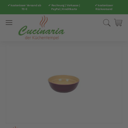
✔ kostenloser Versand ab
✔ Rechnung | Vorkasse |
✔ kostenloser
70 €
PayPal | Kreditkarte
Rückversand
Direkt
Suche
Mei
zum
Inhalt
Zum
Ende
der
Bildergalerie
springen
Zum