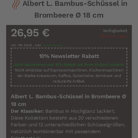
Albert L. Bambus-Schüssel in
Anfang
der
Brombeere Ø 18 cm
Bildergalerie
springen
26,95 €
Verfügbarkeit
Nicht auf Lager
Inkl. 19% MwSt.
,
exkl.
Versandkosten
10% Newsletter Rabatt
Jetzt abonnieren und 10% Rabatt auf Ihren Einkauf sichern.
Nicht einlösbar auf Espressomaschinen, Küchenmaschinen
der Marke Ankarsrum, Kaffee, Gutscheine, Seminare und
reduzierte Artikel.
Albert L. Bambus-Schüssel in Brombeere Ø
18 cm
Der Klassiker:
Bambus in Hochglanz lackiert.
Diese Kollektion besteht aus 20 verschiedenen
Farben und 12 unterschiedlichen Schüsselgrößen,
natürlich kombinierbar mit passendem