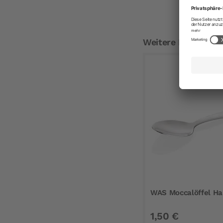
Weitere Empfehlu
WAS Moccalöffel H
1,50 €