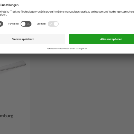
ngen
amburg