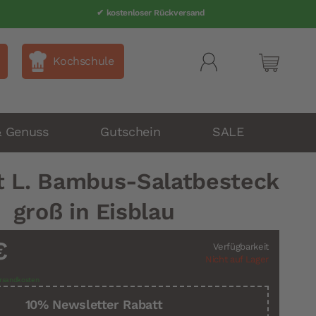
✔ kostenloser Rückversand
Kochschule
Mein Wa
& Genuss
Gutschein
SALE
t L. Bambus-Salatbesteck
groß in Eisblau
€
Verfügbarkeit
Nicht auf Lager
rsandkosten
10% Newsletter Rabatt