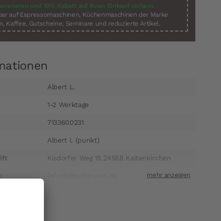
bonnieren und 10% Rabatt auf Ihren Einkauf sichern.
sbar auf Espressomaschinen, Küchenmaschinen der Marke
, Kaffee, Gutscheine, Seminare und reduzierte Artikel.
mationen
Albert L.
1-2 Werktage
7133600231
Albert l. (punkt)
ift
Kisdorfer Weg 15 24568 Kaltenkirchen
t
info@albertlpunkt.de