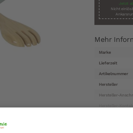
Jetzt a
Nicht einlö
Ankarsrum
Mehr Infor
Mehr
Marke
Informationen
Lieferzeit
Artikelnummer
Hersteller
Hersteller-Anschr
Hersteller-Kontak
esteck groß in Eisblau