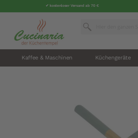
✔ kostenloser Versand ab 70 €
Suche
Suche
Kaffee & Maschinen
Küchengeräte
Zum
Ende
der
Bildergalerie
springen