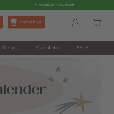
✔ Telefonsupport 040 80 60 999-0
✔ kostenloser Rückversand
Kochschule
Mein Wa
& Genuss
Gutschein
SALE